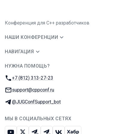
Конференция для C++ разработчиков
НАШИ КОНФЕРЕНЦИИ
НАВИГАЦИЯ
НУЖНА ПОМОЩЬ?
JUG Ru Group
Телефон:
+7 (812) 313-27-23
E-mail:
support@cppconf.ru
Телеграм:
@JUGConfSupport_bot
МЫ В СОЦИАЛЬНЫХ СЕТЯХ