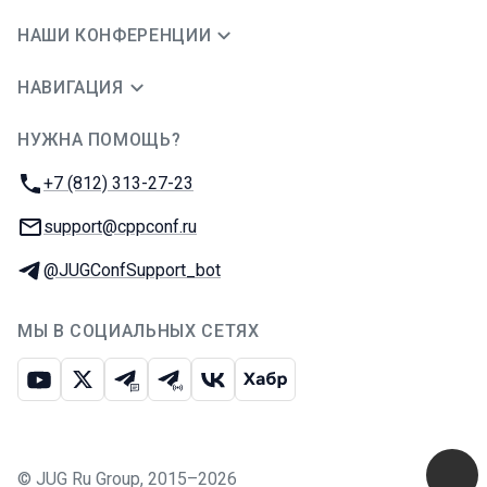
НАШИ КОНФЕРЕНЦИИ
НАВИГАЦИЯ
НУЖНА ПОМОЩЬ?
JUG Ru Group
Телефон:
+7 (812) 313-27-23
E-mail:
support@cppconf.ru
Телеграм:
@JUGConfSupport_bot
МЫ В СОЦИАЛЬНЫХ СЕТЯХ
Ютуб
Икс
Телеграм-чат
Телеграм-канал
ВКонтакте
Хабр
©
JUG Ru Group
,
2015–2026