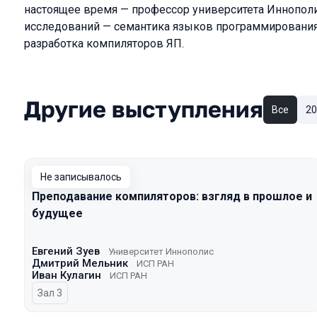
настоящее время — профессор университета Иннополис
исследований — семантика языков программирования
разработка компиляторов ЯП.
Другие выступления
Все
20
Не записывалось
Преподавание компиляторов: взгляд в прошлое и
будущее
Евгений Зуев
Университет Иннополис
Дмитрий Мельник
ИСП РАН
Иван Кулагин
ИСП РАН
Зал 3